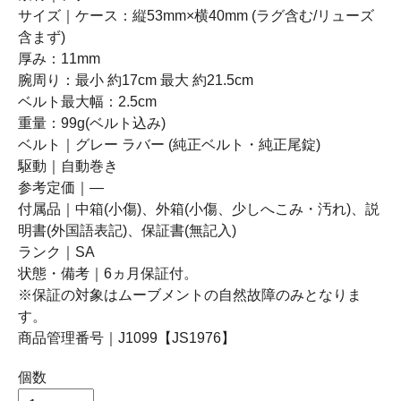
サイズ｜ケース：縦53mm×横40mm (ラグ含む/リューズ
含まず)
厚み：11mm
腕周り：最小 約17cm 最大 約21.5cm
ベルト最大幅：2.5cm
重量：99g(ベルト込み)
ベルト｜グレー ラバー (純正ベルト・純正尾錠)
駆動｜自動巻き
参考定価｜―
付属品｜中箱(小傷)、外箱(小傷、少しへこみ・汚れ)、説
明書(外国語表記)、保証書(無記入)
ランク｜SA
状態・備考｜6ヵ月保証付。
※保証の対象はムーブメントの自然故障のみとなりま
す。
商品管理番号｜J1099【JS1976】
個数