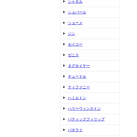
シャネル
ショパール
ショーメ
ジン
セイコー
ゼニス
タグホイヤー
チュードル
ティファニー
ハミルトン
ハリーウィンストン
パティックフィリップ
パネライ