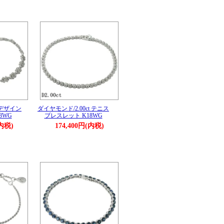
 デザイン
ダイヤモンド/2.00ct テニス
8WG
ブレスレット K18WG
(内税)
174,400円(内税)