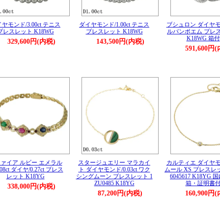
ヤモンド/3.00ct テニス
ダイヤモンド/1.00ct テニス
ブシュロン ダイヤモ
ブレスレット K18WG
ブレスレット K18WG
ルパンボエム ブレ
K18WG 箱付
329,600円(内税)
143,500円(内税)
591,600円
ァイア ルビー エメラル
スタージュエリー マラカイ
カルティエ ダイヤモ
.08ct ダイヤ/0.27ct ブレス
ト ダイヤモンド/0.03ct ワク
ムール XS ブレスレッ
レット K18YG
シングムーン ブレスレット 1
6045617 K18YG
ZU0485 K18YG
箱・証明書
338,000円(内税)
87,200円(内税)
160,900円