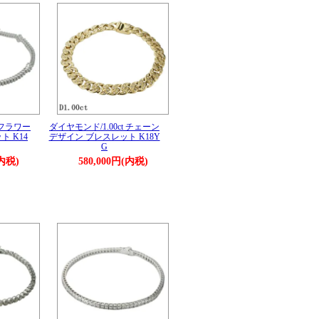
 フラワー
ダイヤモンド/1.00ct チェーン
 K14
デザイン ブレスレット K18Y
G
(内税)
580,000円(内税)