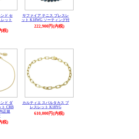
ンド セ
サファイア テニス ブレスレ
スレット
ット K18WG ソーティング付
222,900円(内税)
(内税)
ンド ダ
カルティエ スパルタカス ブ
ト CRB
レスレット K18YG
 国内正規
610,000円(内税)
付
(内税)