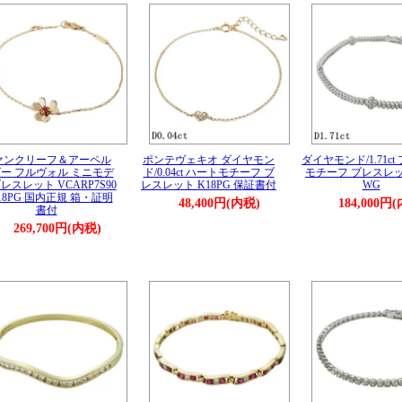
ァンクリーフ＆アーペル
ポンテヴェキオ ダイヤモン
ダイヤモンド/1.71ct
ー フルヴォル ミニモデ
ド/0.04ct ハートモチーフ ブ
モチーフ ブレスレット
レスレット VCARP7S90
レスレット K18PG 保証書付
WG
K18PG 国内正規 箱・証明
48,400円(内税)
184,000円
書付
269,700円(内税)