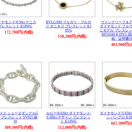
ヤモンド/0.50ct テニス
BVLGARI ブルガリ・ブルガ
ヴァンクリーフ＆
ブレスレット K18WG
リ オニキス ブレスレット K1
ダイヤモンド フルヴ
8YG
ニモデル ブレスレッ
172,700円(内税)
RP24100 K18YG
158,200円(内税)
箱・証明書
483,900円
メス シェーヌダンクルG
ルビー/8.020ct ダイヤモンド/
ダイヤモンド/5.650c
2 ブレスレット SV925 箱
0.360ct デザイン ブレスレッ
ン バングル K1
付
ト K14WG
667,300円
309,300円(内税)
512,000円(内税)