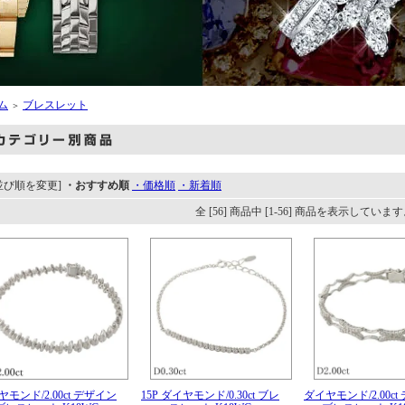
ム
ブレスレット
＞
並び順を変更]
・おすすめ順
・価格順
・新着順
全 [56] 商品中 [1-56] 商品を表示していま
モンド/2.00ct デザイン
15P ダイヤモンド/0.30ct ブレ
ダイヤモンド/2.00ct