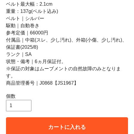
ベルト最大幅：2.1cm
重量：137g(ベルト込み)
ベルト｜シルバー
駆動｜自動巻き
参考定価｜66000円
付属品｜中箱(スレ、少し汚れ)、外箱(小傷、少し汚れ)、
保証書(2025/8)
ランク｜SA
状態・備考｜6ヵ月保証付。
※保証の対象はムーブメントの自然故障のみとなりま
す。
商品管理番号｜J0868【JS1967】
個数
カートに入れる