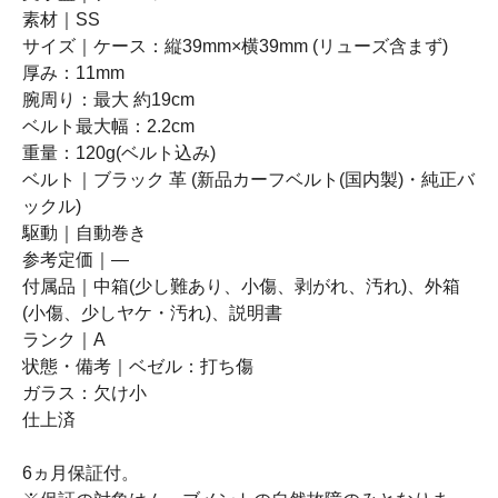
素材｜SS
サイズ｜ケース：縦39mm×横39mm (リューズ含まず)
厚み：11mm
腕周り：最大 約19cm
ベルト最大幅：2.2cm
重量：120g(ベルト込み)
ベルト｜ブラック 革 (新品カーフベルト(国内製)・純正バ
ックル)
駆動｜自動巻き
参考定価｜―
付属品｜中箱(少し難あり、小傷、剥がれ、汚れ)、外箱
(小傷、少しヤケ・汚れ)、説明書
ランク｜A
状態・備考｜ベゼル：打ち傷
ガラス：欠け小
仕上済
6ヵ月保証付。