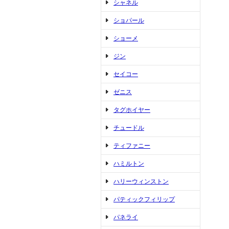
シャネル
ショパール
ショーメ
ジン
セイコー
ゼニス
タグホイヤー
チュードル
ティファニー
ハミルトン
ハリーウィンストン
パティックフィリップ
パネライ