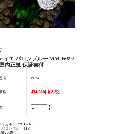
付
ティエ バロンブルー MM W692
6 国内正規 保証書付
番号
I9754
価格
434,600円(内税)
数
｜カルティエ Cartier
｜バロンブルー MM
920086