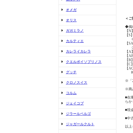
オメガ
＜ご
オリス
◆掲
ガガミラノ
【N
【S
※展
カルティエ
【S
ジュ
カレライカレラ
【A
【A
【B
クエルボイソブリノス
【C
【A
グッチ
時間
※「
クロノスイス
※商
コルム
■在
らか
ジェイコブ
■現
ジラールペルゴ
■中
ジャガールクルト
以上