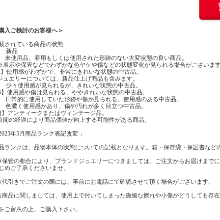
購入ご検討のお客様へ＞
載されている商品の状態
】 新品
】 未使用品。着用もしくは使用された形跡のない大変状態の良い商品。
示や保管などでわずかな色ヤケや傷などの状態変化が見られる場合がございま
A】使用感がわずかで、非常にきれいな状態の中古品。
エリーについては、新品仕上げ商品も含みます。
】 少々使用感が見られるが、きれいな状態の中古品。
B】使用感や傷は見られる、ややきれいな状態の中古品。
】 日常的に使用していた形跡や傷が見られる、使用感のある中古品。
】 色濃く使用感があり、傷や汚れが多く目立つ中古品。
Q】アンティークまたはヴィンテージ品。
の経過により商品価値が向上する可能性がある商品。
2025年5月商品ランク表記改変 」
品ランクは、品物本体の状態についての記載となります。箱・保存袋・保証書など
庫保管の都合により、ブランドジュエリーにつきましては、ご注文からお届けまで
じめご了承くださいませ。
金代引きでご注文の際には、事前にお電話にて確認させて頂く場合がございます。
古商品に関しましては、使用上で付いてしまった微細な擦れや小傷がどうしても存
をご留意の上、ご購入下さい。