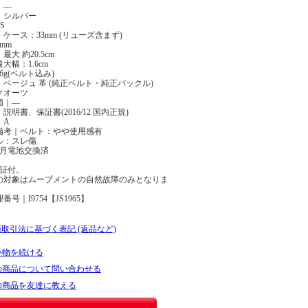
｜―
｜シルバー
S
ケース：33mm (リューズ含まず)
mm
最大 約20.5cm
大幅：1.6cm
6g(ベルト込み)
ベージュ 革 (純正ベルト・純正バックル)
クオーツ
価｜―
説明書、保証書(2016/12 国内正規)
｜A
備考｜ベルト：やや使用感有
ル：スレ傷
年5月電池交換済
保証付。
の対象はムーブメントの自然故障のみとなりま
号｜I9754【JS1965】
商取引法に基づく表記 (返品など)
い物を続ける
の商品について問い合わせる
の商品を友達に教える