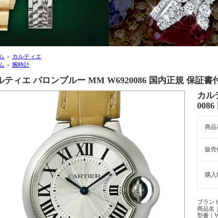
ム
カルティエ
＞
ム
腕時計
＞
ルティエ バロンブルー MM W6920086 国内正規 保証書
カル
008
商品
販売
購入
ブランド
商品名
型番｜W6