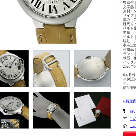
製造年
文字盤
素材｜S
サイズ｜
厚み：7
腕周り：
ベルト最
重量：4
ベルト｜
駆動｜
参考定
付属品｜
ランク
状態・
バック
2026
6ヵ月
※保証
す。
商品管理番
» 特定
買
こ
こ