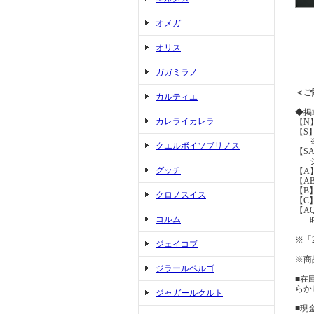
オメガ
オリス
ガガミラノ
＜ご
カルティエ
◆掲
カレライカレラ
【N
【S
※展
クエルボイソブリノス
【S
ジュ
グッチ
【A
【A
【B
クロノスイス
【C
【A
コルム
時間
※「
ジェイコブ
※商
ジラールペルゴ
■在
らか
ジャガールクルト
■現