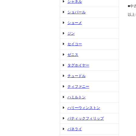
シャネル
■中
ショパール
以上
ショーメ
ジン
セイコー
ゼニス
タグホイヤー
チュードル
ティファニー
ハミルトン
ハリーウィンストン
パティックフィリップ
パネライ