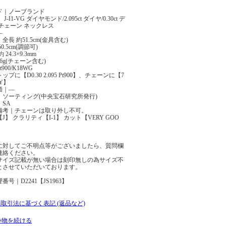
ド｜ノーブランド
J-I1-VG ダイヤモンド/2.095ct ダイヤ/0.30ct デ
チェーン ネックレス
―
全長 約51.5cm(金具含む)
0.5cm(調節可)
 24.3×9.3mm
.6g(チェーン含む)
900/K18WG
プに【D0.30 2.095 Pt900】、チェーンに【7
LY】
価｜―
｜ソーティング(中央宝石研究所発行)
SA
備考｜チェーンは取り外し不可。
J】 クラリティ【I-1】 カット【VERY GOO
に対してご不明点等がございましたら、質問欄
連絡ください。
サイズ記載が無い場合は刻印無しの為サイズ不
とさせていただいております。
番号｜D2241【JS1963】
商取引法に基づく表記 (返品など)
い物を続ける