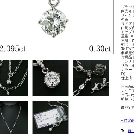
ブラン
商品名｜ 
ザイン 
型番｜
サイズ｜
内周 約5
トップ 約
重量 10
素材｜Pt
刻印｜トッ
50 ITA
参考定
付属品
ランク｜
状態・
カラー【
D】
仕上済
※商品
よりご
※石の
明扱い
商品管理
» 特定
買