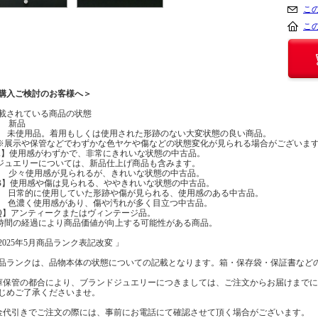
こ
こ
購入ご検討のお客様へ＞
載されている商品の状態
】 新品
】 未使用品。着用もしくは使用された形跡のない大変状態の良い商品。
示や保管などでわずかな色ヤケや傷などの状態変化が見られる場合がございま
A】使用感がわずかで、非常にきれいな状態の中古品。
エリーについては、新品仕上げ商品も含みます。
】 少々使用感が見られるが、きれいな状態の中古品。
B】使用感や傷は見られる、ややきれいな状態の中古品。
】 日常的に使用していた形跡や傷が見られる、使用感のある中古品。
】 色濃く使用感があり、傷や汚れが多く目立つ中古品。
Q】アンティークまたはヴィンテージ品。
の経過により商品価値が向上する可能性がある商品。
2025年5月商品ランク表記改変 」
品ランクは、品物本体の状態についての記載となります。箱・保存袋・保証書など
庫保管の都合により、ブランドジュエリーにつきましては、ご注文からお届けまで
じめご了承くださいませ。
金代引きでご注文の際には、事前にお電話にて確認させて頂く場合がございます。