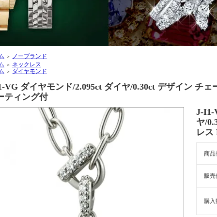
ム
ノーブランド
＞
ム
ネックレス
＞
ム
ダイヤモンド
＞
I1-VG ダイヤモンド/2.095ct ダイヤ/0.30ct デザイン チ
ーティング付
J-I
ヤ/0
レス 
商品
販売
購入