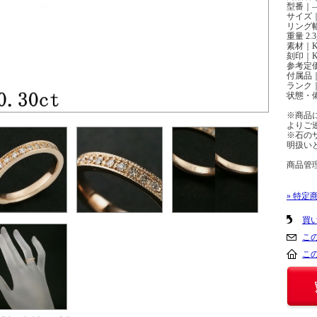
型番｜
サイズ
リング幅 
重量 2.3
素材｜K
刻印｜K1
参考定
付属品
ランク｜
状態・
※商品
よりご
※石の
明扱い
商品管理
» 特定
買
こ
こ