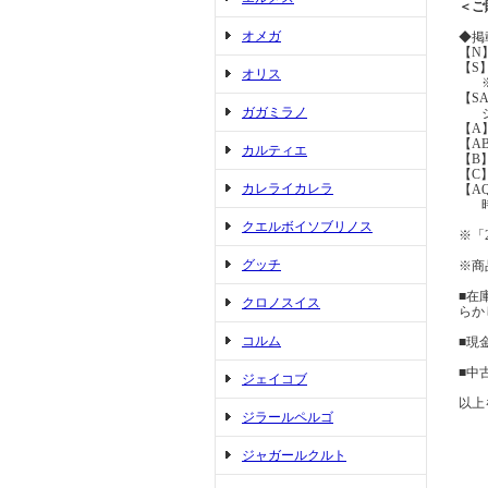
＜ご
オメガ
◆掲
【N
【S
オリス
※展
【S
ガガミラノ
ジュ
【A
【A
カルティエ
【B
【C
カレライカレラ
【A
時間
クエルボイソブリノス
※「
グッチ
※商
■在
クロノスイス
らか
コルム
■現
■中
ジェイコブ
以上
ジラールペルゴ
ジャガールクルト