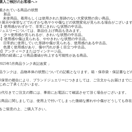
購入ご検討のお客様へ＞
載されている商品の状態
】 新品
】 未使用品。着用もしくは使用された形跡のない大変状態の良い商品。
示や保管などでわずかな色ヤケや傷などの状態変化が見られる場合がございま
A】使用感がわずかで、非常にきれいな状態の中古品。
エリーについては、新品仕上げ商品も含みます。
】 少々使用感が見られるが、きれいな状態の中古品。
B】使用感や傷は見られる、ややきれいな状態の中古品。
】 日常的に使用していた形跡や傷が見られる、使用感のある中古品。
】 色濃く使用感があり、傷や汚れが多く目立つ中古品。
Q】アンティークまたはヴィンテージ品。
の経過により商品価値が向上する可能性がある商品。
2025年5月商品ランク表記改変 」
品ランクは、品物本体の状態についての記載となります。箱・保存袋・保証書など
庫保管の都合により、ブランドジュエリーにつきましては、ご注文からお届けまで
じめご了承くださいませ。
金代引きでご注文の際には、事前にお電話にて確認させて頂く場合がございます。
古商品に関しましては、使用上で付いてしまった微細な擦れや小傷がどうしても存
をご留意の上、ご購入下さい。