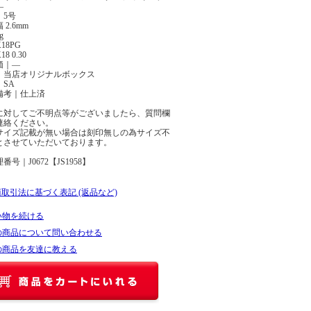
―
｜5号
2.6mm
g
18PG
8 0.30
価｜―
｜当店オリジナルボックス
SA
備考｜仕上済
に対してご不明点等がございましたら、質問欄
連絡ください。
サイズ記載が無い場合は刻印無しの為サイズ不
とさせていただいております。
番号｜J0672【JS1958】
商取引法に基づく表記 (返品など)
い物を続ける
の商品について問い合わせる
の商品を友達に教える