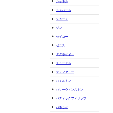
シャネル
ショパール
ショーメ
ジン
セイコー
ゼニス
タグホイヤー
チュードル
ティファニー
ハミルトン
ハリーウィンストン
パティックフィリップ
パネライ