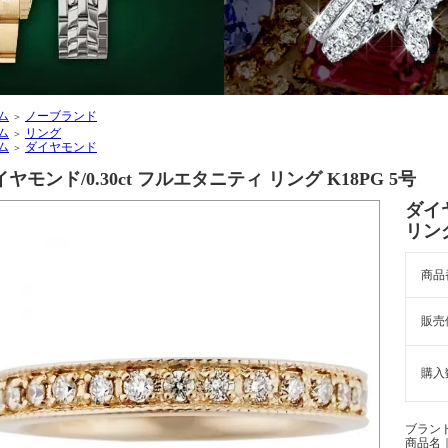
ム
ノーブランド
＞
ム
リング
＞
ム
ダイヤモンド
＞
ヤモンド/0.30ct フルエタニティ リング K18PG 5号
ダイヤ
リング
商品
販売
購入
ブラン
商品名｜