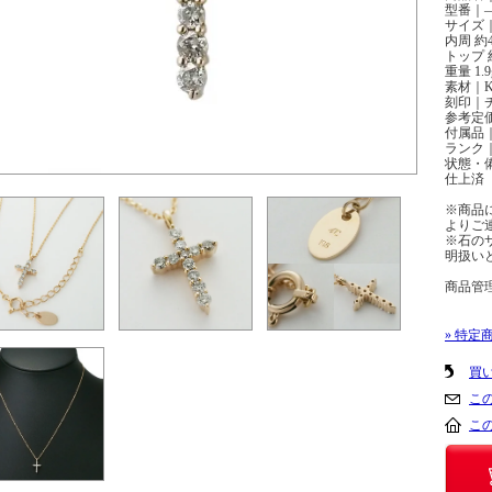
型番｜
サイズ｜
内周 約4
トップ 約
重量 1.
素材｜K
刻印｜チ
参考定
付属品
ランク｜
状態・
仕上済
※商品
よりご
※石の
明扱い
商品管理
» 特定
買
こ
こ