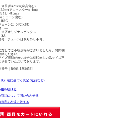
―
全長 約42.9cm(金具含む)
2.0cm(アジャスター約4cm)
 11.4×8.0mm
9g(チェーン含む)
18PG
ェーンに【4℃ K18】
価｜―
｜当店オリジナルボックス
SA
備考｜チェーンは取り外し不可。
に対してご不明点等がございましたら、質問欄
連絡ください。
サイズ記載が無い場合は刻印無しの為サイズ不
とさせていただいております。
番号｜J0603【JS1952】
商取引法に基づく表記 (返品など)
い物を続ける
の商品について問い合わせる
の商品を友達に教える