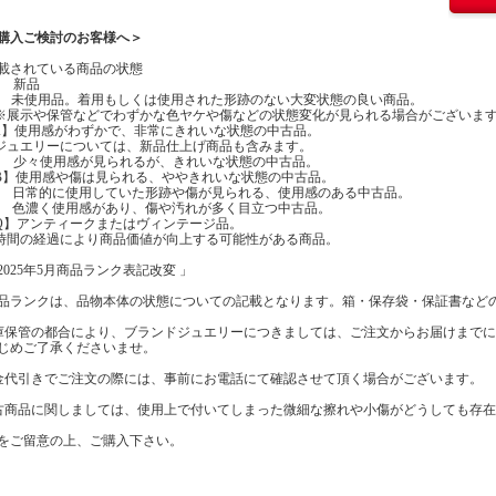
購入ご検討のお客様へ＞
載されている商品の状態
】 新品
】 未使用品。着用もしくは使用された形跡のない大変状態の良い商品。
示や保管などでわずかな色ヤケや傷などの状態変化が見られる場合がございま
A】使用感がわずかで、非常にきれいな状態の中古品。
エリーについては、新品仕上げ商品も含みます。
】 少々使用感が見られるが、きれいな状態の中古品。
B】使用感や傷は見られる、ややきれいな状態の中古品。
】 日常的に使用していた形跡や傷が見られる、使用感のある中古品。
】 色濃く使用感があり、傷や汚れが多く目立つ中古品。
Q】アンティークまたはヴィンテージ品。
の経過により商品価値が向上する可能性がある商品。
2025年5月商品ランク表記改変 」
品ランクは、品物本体の状態についての記載となります。箱・保存袋・保証書など
庫保管の都合により、ブランドジュエリーにつきましては、ご注文からお届けまで
じめご了承くださいませ。
金代引きでご注文の際には、事前にお電話にて確認させて頂く場合がございます。
古商品に関しましては、使用上で付いてしまった微細な擦れや小傷がどうしても存
をご留意の上、ご購入下さい。