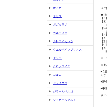
オメガ
＜ご
◆掲
オリス
【N
【S
ガガミラノ
※展
【S
ジュ
カルティエ
【A
【A
カレライカレラ
【B
【C
【A
クエルボイソブリノス
時間
グッチ
※「
※商
クロノスイス
■在
コルム
らか
■現
ジェイコブ
■中
ジラールペルゴ
以上
ジャガールクルト