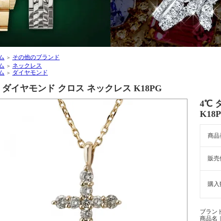
ム
その他のブランド
＞
ム
ネックレス
＞
ム
ダイヤモンド
＞
℃ ダイヤモンド クロス ネックレス K18PG
4℃
K18
商品
販売
購入
ブラン
商品名