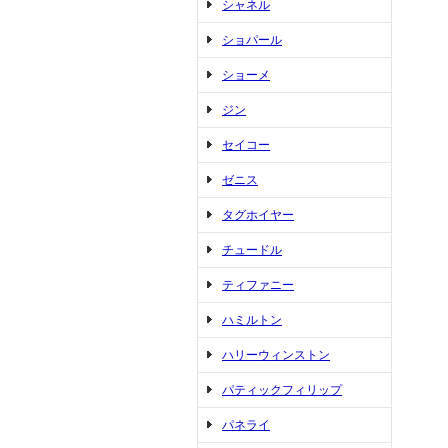
シャネル
ショパール
ショーメ
ジン
セイコー
ゼニス
タグホイヤー
チュードル
ティファニー
ハミルトン
ハリーウィンストン
パティックフィリップ
パネライ