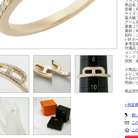
ブランド
商品名
型番｜H1
サイズ｜#
最大幅 5
アーム背
重量 2.7
素材｜K
刻印｜シリ
e 49
参考定価
付属品｜
ョップ
ランク｜
状態・
※商品
よりご
※石の
明扱い
商品管理番
» 特定
買
こ
こ