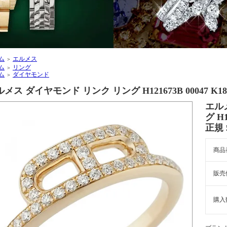
ム
エルメス
＞
ム
リング
＞
ム
ダイヤモンド
＞
メス ダイヤモンド リンク リング H121673B 00047 K
エル
グ H1
正規
商品
販売
購入