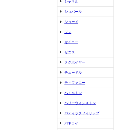
シャネル
ショパール
ショーメ
ジン
セイコー
ゼニス
タグホイヤー
チュードル
ティファニー
ハミルトン
ハリーウィンストン
パティックフィリップ
パネライ