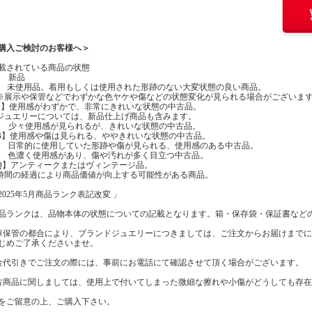
購入ご検討のお客様へ＞
載されている商品の状態
】 新品
】 未使用品。着用もしくは使用された形跡のない大変状態の良い商品。
示や保管などでわずかな色ヤケや傷などの状態変化が見られる場合がございま
A】使用感がわずかで、非常にきれいな状態の中古品。
エリーについては、新品仕上げ商品も含みます。
】 少々使用感が見られるが、きれいな状態の中古品。
B】使用感や傷は見られる、ややきれいな状態の中古品。
】 日常的に使用していた形跡や傷が見られる、使用感のある中古品。
】 色濃く使用感があり、傷や汚れが多く目立つ中古品。
Q】アンティークまたはヴィンテージ品。
の経過により商品価値が向上する可能性がある商品。
2025年5月商品ランク表記改変 」
品ランクは、品物本体の状態についての記載となります。箱・保存袋・保証書など
庫保管の都合により、ブランドジュエリーにつきましては、ご注文からお届けまで
じめご了承くださいませ。
金代引きでご注文の際には、事前にお電話にて確認させて頂く場合がございます。
古商品に関しましては、使用上で付いてしまった微細な擦れや小傷がどうしても存
をご留意の上、ご購入下さい。