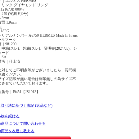
｜エルメス HERMES
｜リンク ダイヤモンド リング
21673B 00047
49 (実測 約9号)
.3mm
面 1.9mm
g
18PG
アルナンバー Au750 HERMES Made In Franc
 ホールマーク
｜981200
中箱(スレ)、外箱(スレ)、証明書(2024/05)、シ
カード
SA
備考｜仕上済
に対してご不明点等がございましたら、質問欄
連絡ください。
サイズ記載が無い場合は刻印無しの為サイズ不
とさせていただいております。
号｜I9451【JS1913】
商取引法に基づく表記 (返品など)
い物を続ける
の商品について問い合わせる
の商品を友達に教える