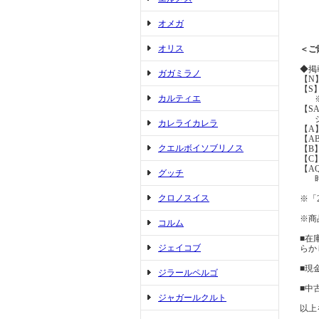
オメガ
オリス
＜ご
◆掲
ガガミラノ
【N
【S
カルティエ
※展
【S
ジュ
カレライカレラ
【A
【A
クエルボイソブリノス
【B
【C
【A
グッチ
時間
クロノスイス
※「
※商
コルム
■在
ジェイコブ
らか
■現
ジラールペルゴ
■中
ジャガールクルト
以上