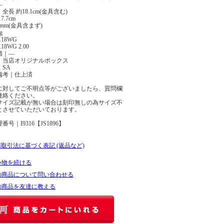
―
全長 約18.1cm(金具含む)
7.7cm
0mm(金具含まず)
g
18WG
8WG 2.00
価｜―
｜当店オリジナルボックス
SA
備考｜仕上済
に対してご不明点等がございましたら、質問欄
連絡ください。
サイズ記載が無い場合は刻印無しの為サイズ不
とさせていただいております。
号｜I9316【JS1896】
商取引法に基づく表記 (返品など)
い物を続ける
の商品について問い合わせる
の商品を友達に教える