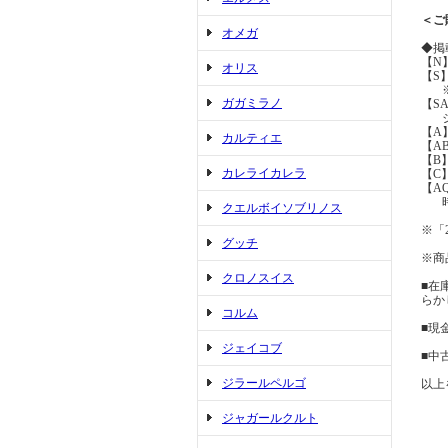
＜ご
オメガ
◆掲
【N
オリス
【S
※展
ガガミラノ
【S
ジュ
【A
カルティエ
【A
【B
カレライカレラ
【C
【A
時間
クエルボイソブリノス
※「
グッチ
※商
クロノスイス
■在
らか
コルム
■現
ジェイコブ
■中
ジラールペルゴ
以上
ジャガールクルト