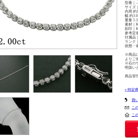
型番｜
サイズ｜
内周 約1
幅 約3.
重量 5.3
素材｜K
刻印｜K1
参考定
付属品
ランク｜
状態・
※商品
よりご
※石の
明扱い
商品管理番
» 特定
買
こ
こ