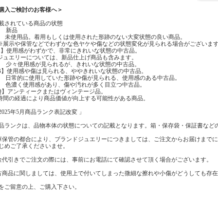
購入ご検討のお客様へ＞
載されている商品の状態
】 新品
】 未使用品。着用もしくは使用された形跡のない大変状態の良い商品。
示や保管などでわずかな色ヤケや傷などの状態変化が見られる場合がございま
A】使用感がわずかで、非常にきれいな状態の中古品。
エリーについては、新品仕上げ商品も含みます。
】 少々使用感が見られるが、きれいな状態の中古品。
B】使用感や傷は見られる、ややきれいな状態の中古品。
】 日常的に使用していた形跡や傷が見られる、使用感のある中古品。
】 色濃く使用感があり、傷や汚れが多く目立つ中古品。
Q】アンティークまたはヴィンテージ品。
の経過により商品価値が向上する可能性がある商品。
2025年5月商品ランク表記改変 」
品ランクは、品物本体の状態についての記載となります。箱・保存袋・保証書など
庫保管の都合により、ブランドジュエリーにつきましては、ご注文からお届けまで
じめご了承くださいませ。
金代引きでご注文の際には、事前にお電話にて確認させて頂く場合がございます。
古商品に関しましては、使用上で付いてしまった微細な擦れや小傷がどうしても存
をご留意の上、ご購入下さい。