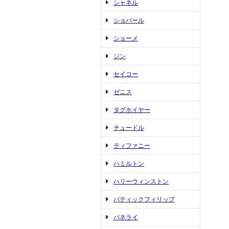
シャネル
ショパール
ショーメ
ジン
セイコー
ゼニス
タグホイヤー
チュードル
ティファニー
ハミルトン
ハリーウィンストン
パティックフィリップ
パネライ