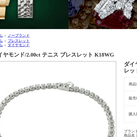
ム
ノーブランド
＞
ム
ブレスレット
＞
ム
ダイヤモンド
＞
ヤモンド/2.00ct テニス ブレスレット K18WG
ダイヤ
レット
商品
販売
購入
ブラン
商品名｜