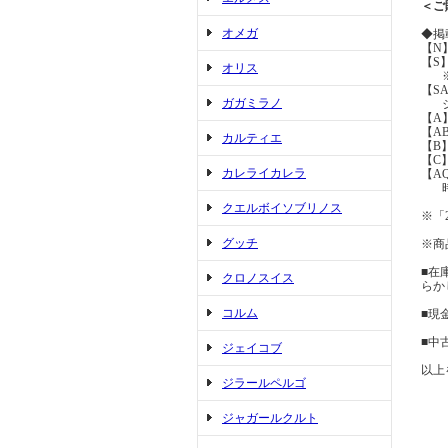
＜ご
オメガ
◆掲
【N
【S
オリス
※展
【S
ガガミラノ
ジュ
【A
【A
カルティエ
【B
【C
カレライカレラ
【A
時間
クエルボイソブリノス
※「
グッチ
※商
■在
クロノスイス
らか
コルム
■現
■中
ジェイコブ
以上
ジラールペルゴ
ジャガールクルト