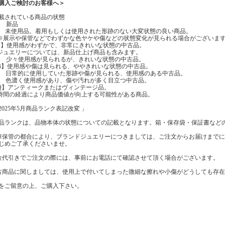
購入ご検討のお客様へ＞
載されている商品の状態
】 新品
】 未使用品。着用もしくは使用された形跡のない大変状態の良い商品。
示や保管などでわずかな色ヤケや傷などの状態変化が見られる場合がございま
A】使用感がわずかで、非常にきれいな状態の中古品。
エリーについては、新品仕上げ商品も含みます。
】 少々使用感が見られるが、きれいな状態の中古品。
B】使用感や傷は見られる、ややきれいな状態の中古品。
】 日常的に使用していた形跡や傷が見られる、使用感のある中古品。
】 色濃く使用感があり、傷や汚れが多く目立つ中古品。
Q】アンティークまたはヴィンテージ品。
の経過により商品価値が向上する可能性がある商品。
2025年5月商品ランク表記改変 」
品ランクは、品物本体の状態についての記載となります。箱・保存袋・保証書など
庫保管の都合により、ブランドジュエリーにつきましては、ご注文からお届けまで
じめご了承くださいませ。
金代引きでご注文の際には、事前にお電話にて確認させて頂く場合がございます。
古商品に関しましては、使用上で付いてしまった微細な擦れや小傷がどうしても存
をご留意の上、ご購入下さい。