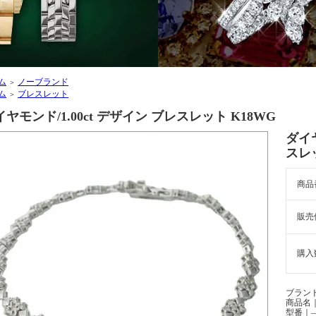
ム
ノーブランド
＞
ム
ブレスレット
＞
ヤモンド/1.00ct デザイン ブレスレット K18WG
ダイヤ
スレッ
商品
販売
購入
ブラン
商品名｜
型番｜