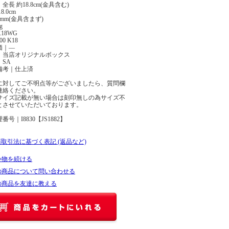
全長 約18.8cm(金具含む)
8.0cm
5mm(金具含まず)
g
18WG
0 K18
価｜―
｜当店オリジナルボックス
SA
備考｜仕上済
に対してご不明点等がございましたら、質問欄
連絡ください。
サイズ記載が無い場合は刻印無しの為サイズ不
とさせていただいております。
号｜I8830【JS1882】
商取引法に基づく表記 (返品など)
い物を続ける
の商品について問い合わせる
の商品を友達に教える