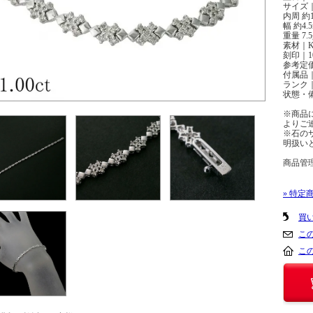
サイズ｜
内周 約1
幅 約4.
重量 7.5
素材｜K
刻印｜10
参考定
付属品
ランク｜
状態・
※商品
よりご
※石の
明扱い
商品管理番
» 特定
買
こ
こ