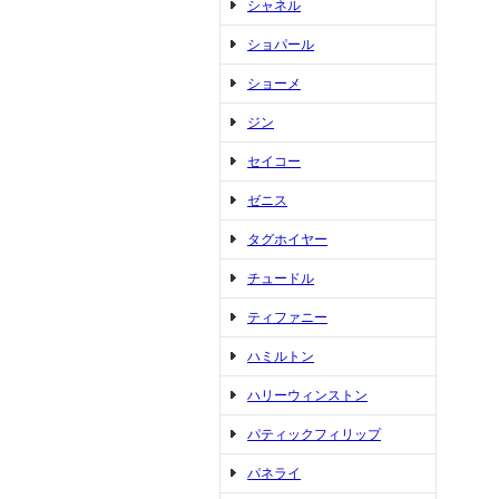
シャネル
ショパール
ショーメ
ジン
セイコー
ゼニス
タグホイヤー
チュードル
ティファニー
ハミルトン
ハリーウィンストン
パティックフィリップ
パネライ