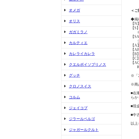
オメガ
＜ご
◆掲
オリス
【N
【S
ガガミラノ
※展
【S
ジュ
カルティエ
【A
【A
カレライカレラ
【B
【C
【A
クエルボイソブリノス
時間
グッチ
※「
※商
クロノスイス
■在
コルム
らか
■現
ジェイコブ
■中
ジラールペルゴ
以上
ジャガールクルト