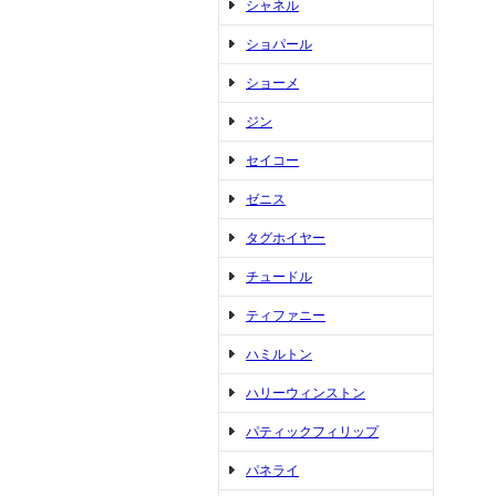
シャネル
ショパール
ショーメ
ジン
セイコー
ゼニス
タグホイヤー
チュードル
ティファニー
ハミルトン
ハリーウィンストン
パティックフィリップ
パネライ