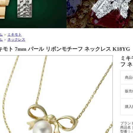
ム
ミキモト
＞
ム
ネックレス
＞
キモト 7mm パール リボンモチーフ ネックレス K18YG
ミキ
フ ネ
商品
販売
購入
ブランド
商品名｜
型番｜