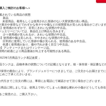
購入ご検討のお客様へ＞
載されている商品の状態
】 新品
】 未使用品。着用もしくは使用された形跡のない大変状態の良い商品。
示や保管などでわずかな色ヤケや傷などの状態変化が見られる場合がございま
A】使用感がわずかで、非常にきれいな状態の中古品。
エリーについては、新品仕上げ商品も含みます。
】 少々使用感が見られるが、きれいな状態の中古品。
B】使用感や傷は見られる、ややきれいな状態の中古品。
】 日常的に使用していた形跡や傷が見られる、使用感のある中古品。
】 色濃く使用感があり、傷や汚れが多く目立つ中古品。
Q】アンティークまたはヴィンテージ品。
の経過により商品価値が向上する可能性がある商品。
2025年5月商品ランク表記改変 」
品ランクは、品物本体の状態についての記載となります。箱・保存袋・保証書など
庫保管の都合により、ブランドジュエリーにつきましては、ご注文からお届けまで
じめご了承くださいませ。
金代引きでご注文の際には、事前にお電話にて確認させて頂く場合がございます。
古商品に関しましては、使用上で付いてしまった微細な擦れや小傷がどうしても存
をご留意の上、ご購入下さい。