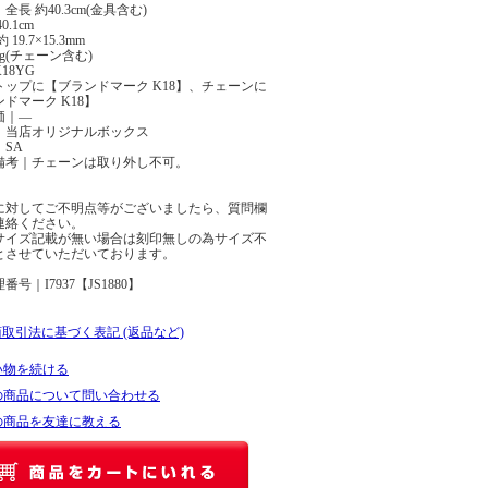
全長 約40.3cm(金具含む)
0.1cm
19.7×15.3mm
7g(チェーン含む)
18YG
トップに【ブランドマーク K18】、チェーンに
ドマーク K18】
価｜―
｜当店オリジナルボックス
SA
備考｜チェーンは取り外し不可。
に対してご不明点等がございましたら、質問欄
連絡ください。
サイズ記載が無い場合は刻印無しの為サイズ不
とさせていただいております。
号｜I7937【JS1880】
商取引法に基づく表記 (返品など)
い物を続ける
の商品について問い合わせる
の商品を友達に教える