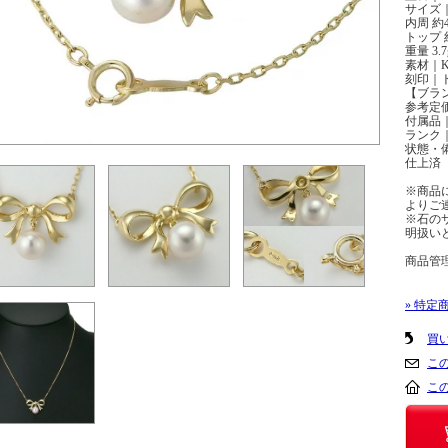
サイズ｜
内周 約4
トップ 約 
重量 3.
素材｜K
刻印｜
【ブラン
参考定
付属品
ランク｜
状態・
仕上済
※商品
よりご
※石の
明扱い
商品管理番
» 特定
買
こ
こ