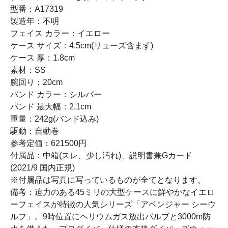
型番：A17319
製造年：不明
フェイス カラー：イエロー
ケース サイズ：4.5cm(リューズ含まず)
ケース 厚：1.8cm
素材：SS
腕回り：20cm
バンド カラー：シルバー
バンド 最大幅：2.1cm
重量：242g(バンド込み)
駆動：自動巻
参考定価：621500円
付属品：中箱(スレ、少し汚れ)、説明書兼Gカード
(2021/9 国内正規)
※付属品は写真に写っているものが全てとなります。
備考：迫力のある45ミリの大型ケースに鮮やかなイエロ
ーフェイスが特徴の人気シリーズ「アベンジャー シーウ
ルフ」。9時位置にヘリウムガス放出バルブと3000m防