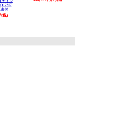
ダイヤイン
Q12M7
証書付
(内税)
。