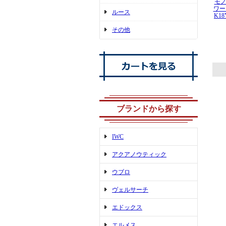
モノ
ワー 
ルース
K18
その他
ブランドから探す
IWC
アクアノウティック
ウブロ
ヴェルサーチ
エドックス
エルメス