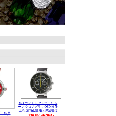
。
ルイヴィトン タンブール ム
ーン クロノグラフ Q8D40 仕
上済 国内正規 箱・保証書付
ール 草
330,600円(内税)