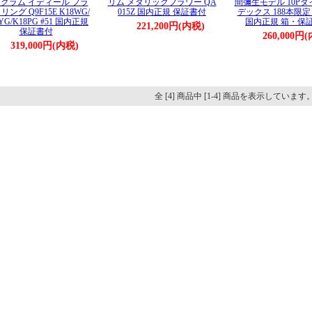
グラム イディール フラ
リム メタリックフラワー QA
間彌生モデル 10P
リング Q9F15E K18WG/
015Z 国内正規 保証書付
デックス 188本限定 
YG/K18PG #51 国内正規
国内正規 箱・保
221,200円(内税)
保証書付
260,000円
319,000円(内税)
全 [4] 商品中 [1-4] 商品を表示しています