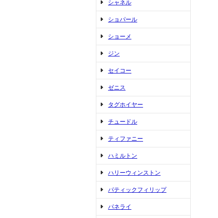
シャネル
ショパール
ショーメ
ジン
セイコー
ゼニス
タグホイヤー
チュードル
ティファニー
ハミルトン
ハリーウィンストン
パティックフィリップ
パネライ